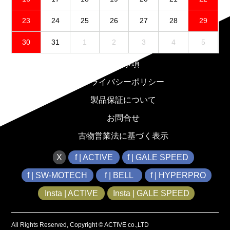
23
24
25
26
27
28
29
30
31
1
2
3
4
5
免責事項
プライバシーポリシー
製品保証について
お問合せ
古物営業法に基づく表示
X
f | ACTIVE
f | GALE SPEED
f | SW-MOTECH
f | BELL
f | HYPERPRO
Insta | ACTIVE
Insta | GALE SPEED
All Rights Reserved, Copyright © ACTIVE co.,LTD