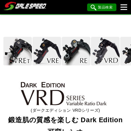
製品検索
ブランド内検索
車種検索
アイテム検索
品番検索
HONDA
YAMAHA
SUZUKI
KAWASAKI
BMW
DUCATI
HARLEY DAVIDSON
KTM
MV AGUSTA
閉じる
(ダークエディション VRDシリーズ)
鍛造肌の質感を楽しむ Dark Edition