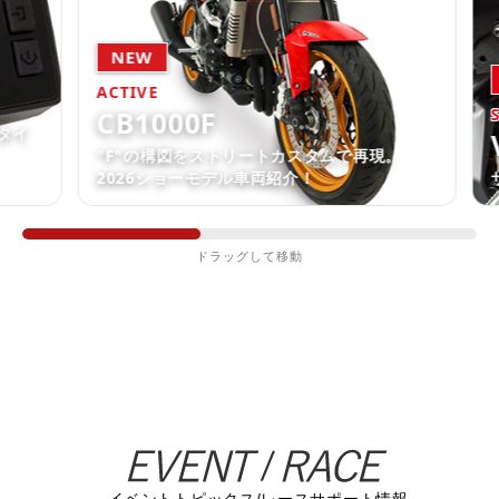
NEW
N
ACTIVE
CB1000F
SW
イ
V
"F"の構図をストリートカスタムで再現。
2026ショーモデル車両紹介！
サ
ドラッグして移動