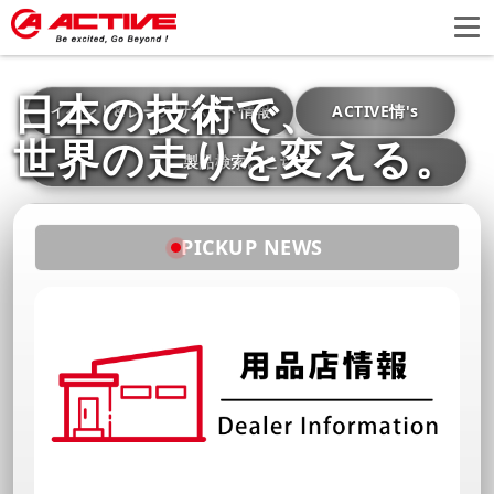
日本の技術で、
イベント&レースサポート情報
ACTIVE情's
世界の走りを変える。
製品検索はこちら
PICKUP NEWS