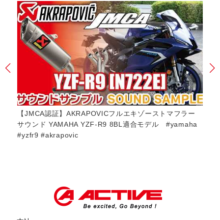
Z
【JMCA認証】AKRAPOVICフルエキゾーストマフラー
【J
サウンド YAMAHA YZF-R9 8BL適合モデル #yamaha
ド 
#yzfr9 #akrapovic
#ya