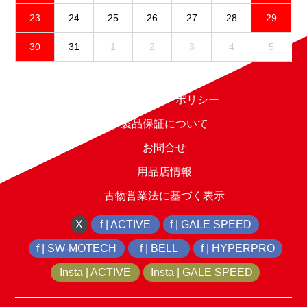
23
24
25
26
27
28
29
30
31
1
2
3
4
5
免責事項
プライバシーポリシー
製品保証について
お問合せ
用品店情報
古物営業法に基づく表示
X
f | ACTIVE
f | GALE SPEED
f | SW-MOTECH
f | BELL
f | HYPERPRO
Insta | ACTIVE
Insta | GALE SPEED