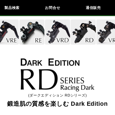
製品検索
お問合せ
通信販売
検索
車種検索
アイテム検索
品番
KAWASAKI
BMW
DUCATI
HARLEY 
閉じる
(ダークエディション RDシリーズ)
鍛造肌の質感を楽しむ Dark Edition