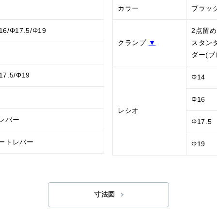
カラー
ブラッ
16/Φ17.5/Φ19
2点留め
クランプ
▼
スタン
ダー(ブ
17.5/Φ19
Φ14
Φ16
レシオ
レバー
Φ17.5
ートレバー
Φ19
寸法図