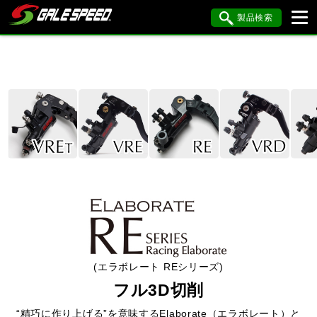
製品検索
ブランド内検索
車種検索
アイテム検索
品番検索
HONDA
YAMAHA
SUZUKI
KAWASAKI
BMW
DUCATI
HARLEY DAVIDSON
KTM
MV AGUSTA
閉じる
(エラボレート REシリーズ)
フル3D切削
“精巧に作り上げる”を意味するElaborate（エラボレート）と