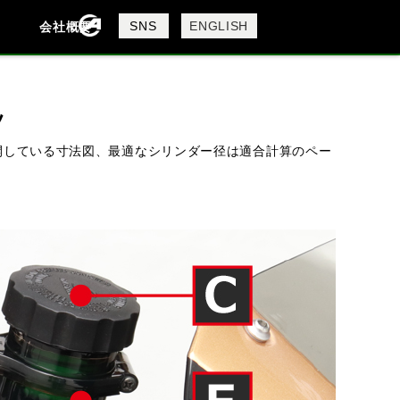
製品検索
SNS
ENGLISH
会社概要
会社概要
採用情報
検索
ツ
開している寸法図、最適なシリンダー径は適合計算のペー
DAVIDSON
KTM
MV AGUSTA