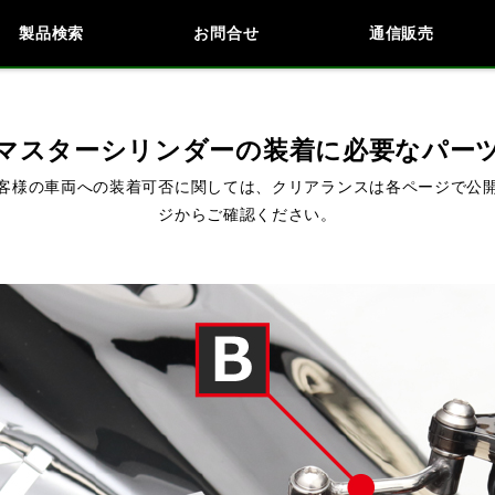
製品検索
お問合せ
通信販売
検索
車種検索
アイテム検索
品番
マスターシリンダーの装着に必要なパー
客様の車両への装着可否に関しては、クリアランスは各ページで公
ジからご確認ください。
KAWASAKI
BMW
DUCATI
HARLEY 
閉じる