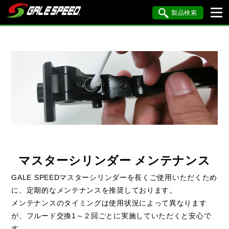
製品検索
ブランド内検索
車種検索
アイテム検索
品番検索
HONDA
YAMAHA
SUZUKI
KAWASAKI
BMW
DUCATI
HARLEY DAVIDSON
KTM
MV AGUSTA
マスターシリンダー メンテナンス
GALE SPEEDマスターシリンダーを長くご使用いただくため
閉じる
に、定期的なメンテナンスを推奨しております。
メンテナンスのタイミングは使用状況によって異なります
が、フルード交換1～２回ごとに実施していただくと安心で
す。