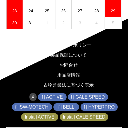
23
24
25
26
27
28
29
30
31
1
2
3
4
5
免責事項
プライバシーポリシー
製品保証について
お問合せ
用品店情報
古物営業法に基づく表示
X
f | ACTIVE
f | GALE SPEED
f | SW-MOTECH
f | BELL
f | HYPERPRO
Insta | ACTIVE
Insta | GALE SPEED