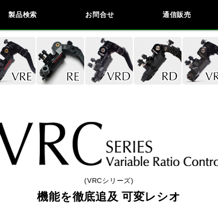
製品検索
お問合せ
通信販売
検索
車種検索
アイテム検索
品番
KAWASAKI
BMW
DUCATI
HARLEY 
閉じる
(VRCシリーズ)
機能を徹底追及 可変レシオ