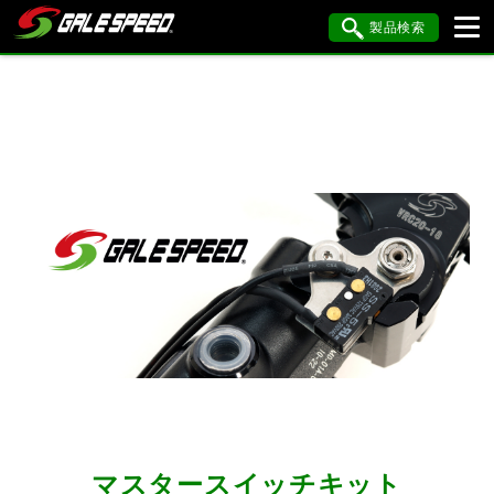
製品検索
ブランド内検索
車種検索
アイテム検索
品番検索
HONDA
YAMAHA
SUZUKI
KAWASAKI
BMW
DUCATI
HARLEY DAVIDSON
KTM
MV AGUSTA
閉じる
マスタースイッチキット