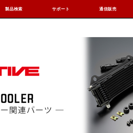
製品検索
サポート
通信販売
検索
車種検索
アイテム検索
品番
KAWASAKI
BMW
DUCATI
HARLEY 
閉じる