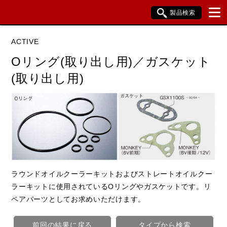
製品検索
ブランド内検索
ACTIVE
車種検索
アイテム検索
品番検索
Oリング(取り出し用)／ガスケット
(取り出し用)
HONDA
YAMAHA
SUZUKI
KAWASAKI
閉じる
ラウンドオイルクーラーキットおよびストレートオイルクー
ラーキットに使用されているOリングやガスケットです。リ
ペアパーツとしてお求めいただけます。
前回の結果に戻る
タイプから検索