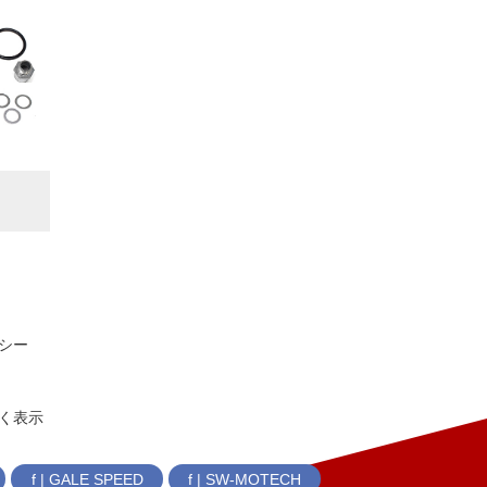
シー
く表示
f | GALE SPEED
f | SW-MOTECH