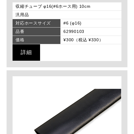
収縮チューブ φ16(#6ホース用) 10cm
汎用品
対応ホースサイズ
#6 (φ16)
品番
62990103
価格
¥300（税込 ¥330）
詳細