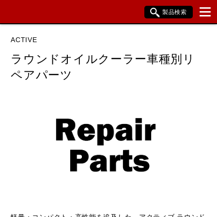
製品検索
ブランド内検索
ACTIVE
車種検索
アイテム検索
品番検索
ラウンドオイルクーラー車種別リ
ペアパーツ
HONDA
YAMAHA
SUZUKI
KAWASAKI
BMW
閉じる
軽量・コンパクト・高性能を追及した、アクティブ ラウンド