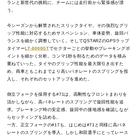
ランと新世代の挑戦に、チームには走行前から緊張感が漂
う。
今シーズンから解禁されたスリックタイヤ。その強烈なグリ
ップ性能に対応するためサスペンション、車体姿勢、旋回バ
ランスを細かく調整していく。そしてQSTARZのGPSラップ
タイマー
LT-8000GT
でセクターごとの挙動やブレーキングポ
イントを細かく分析。コンマ1秒を削るためのデータを積み
重ねていった。タイヤのグリップ性能を最大限引き出すた
め、両車ともこれまでより高いバネレートのスプリングを投
入し、それぞれのセットアップを進めた。
倒立フォークを採用する#71は、高剛性なフロントまわりを
活かしながら、高バネレートのスプリングで旋回性能を追
求。ブレーキング時の安定感、旋回中の接地感を確認しなが
らセッティングを詰める。
一方、正立フォークの#17も、はじめは#71と同様に高バネ
レートのスプリングを導入。しかし和田選手にとってレース