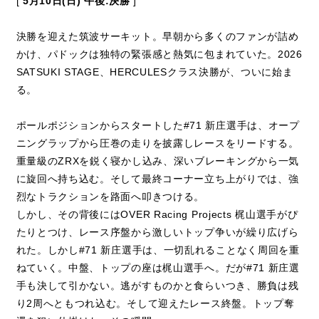
[
5月10日(日) 午後:決勝
]
決勝を迎えた筑波サーキット。早朝から多くのファンが詰め
かけ、パドックは独特の緊張感と熱気に包まれていた。2026
SATSUKI STAGE、HERCULESクラス決勝が、ついに始ま
る。
ポールポジションからスタートした#71 新庄選手は、オープ
ニングラップから圧巻の走りを披露しレースをリードする。
重量級のZRXを鋭く寝かし込み、深いブレーキングから一気
に旋回へ持ち込む。そして最終コーナー立ち上がりでは、強
烈なトラクションを路面へ叩きつける。
しかし、その背後にはOVER Racing Projects 梶山選手がぴ
たりとつけ、レース序盤から激しいトップ争いが繰り広げら
れた。しかし#71 新庄選手は、一切乱れることなく周回を重
ねていく。中盤、トップの座は梶山選手へ。だが#71 新庄選
手も決して引かない。逃がすものかと食らいつき、勝負は残
り2周へともつれ込む。そして迎えたレース終盤。トップ奪