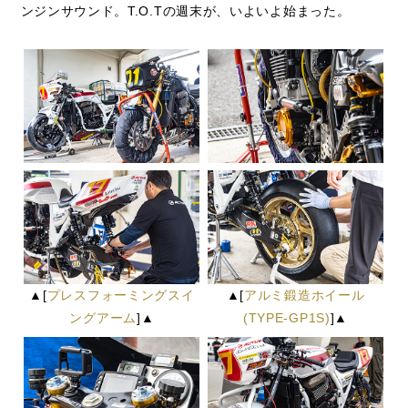
ンジンサウンド。T.O.Tの週末が、いよいよ始まった。
▲[
プレスフォーミングスイ
▲[
アルミ鍛造ホイール
ングアーム
]▲
(TYPE-GP1S)
]▲