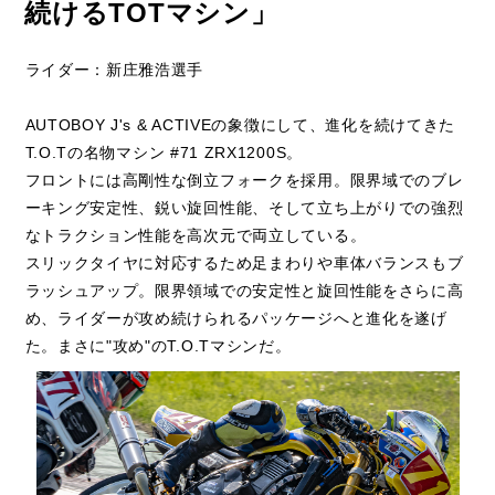
続けるTOTマシン」
ライダー：新庄雅浩選手
AUTOBOY J's & ACTIVEの象徴にして、進化を続けてきた
T.O.Tの名物マシン #71 ZRX1200S。
フロントには高剛性な倒立フォークを採用。限界域でのブレ
ーキング安定性、鋭い旋回性能、そして立ち上がりでの強烈
なトラクション性能を高次元で両立している。
スリックタイヤに対応するため足まわりや車体バランスもブ
ラッシュアップ。限界領域での安定性と旋回性能をさらに高
め、ライダーが攻め続けられるパッケージへと進化を遂げ
た。まさに"攻め"のT.O.Tマシンだ。