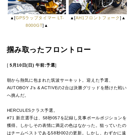
▲[
GPSラップタイマー LT-
▲[
AH1フロントフォーク
]▲
8000GT
]▲
掴み取ったフロントロー
[
5月10日(日) 午前:予選
]
朝から熱気に包まれた筑波サーキット。迎えた予選、
AUTOBOY J's & ACTIVEの2台は決勝グリッドを懸けた戦い
へ挑んだ。
HERCULESクラス予選。
#71 新庄選手は、58秒057を記録し見事ポールポジションを
獲得。しかしその表情に満足の色はなかった。狙っていたの
はチームベストである58秒002の更新。しかし、わずかに遠