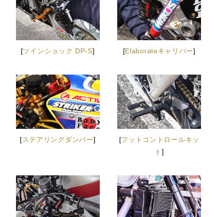
[
ツインショック DP-S
]
[
Elaborateキャリパー
]
[
ステアリングダンパー
]
[
フットコントロールキッ
ト
]