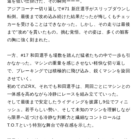
還を狙い仕掛けた、その瞬間ーーー。
アジアコーナー切り返しで#71 新庄選手がスリップダウンし
転倒。最後まで攻め込み続けた結果だったが悔しくもチェッ
カーを受けることはできなかった。しかし、その走りは最後
まで“攻め”を貫いたもの。挑む覚悟。その姿は、多くの観客
の胸に強く刻まれた。
一方、#17 和田選手も場数を踏んだ猛者たちの中で一歩も引
かなかった。マシンの重量を感じさせない軽快な切り返し
で、ブレーキングでは積極的に飛び込み、鋭くマシンを旋回
させていく。
初めてのZRX。それでも和田選手は、周回ごとにマシンとの
一体感を高めながら冷静にレースを組み立てていった。
そして最後まで安定したライディングを披露し9位でフィニ
ッシュ。若手らしい勢い、そして未知のマシンを理解しなが
ら限界へ近づける冷静な判断力と繊細なコントロールは
T.O.Tという特別な舞台で存在感を示した。