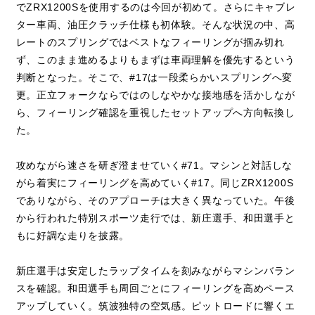
でZRX1200Sを使用するのは今回が初めて。さらにキャブレ
ター車両、油圧クラッチ仕様も初体験。そんな状況の中、高
レートのスプリングではベストなフィーリングが掴み切れ
ず、このまま進めるよりもまずは車両理解を優先するという
判断となった。そこで、#17は一段柔らかいスプリングへ変
更。正立フォークならではのしなやかな接地感を活かしなが
ら、フィーリング確認を重視したセットアップへ方向転換し
た。
攻めながら速さを研ぎ澄ませていく#71。マシンと対話しな
がら着実にフィーリングを高めていく#17。同じZRX1200S
でありながら、そのアプローチは大きく異なっていた。午後
から行われた特別スポーツ走行では、新庄選手、和田選手と
もに好調な走りを披露。
新庄選手は安定したラップタイムを刻みながらマシンバラン
スを確認。和田選手も周回ごとにフィーリングを高めペース
アップしていく。筑波独特の空気感。ピットロードに響くエ