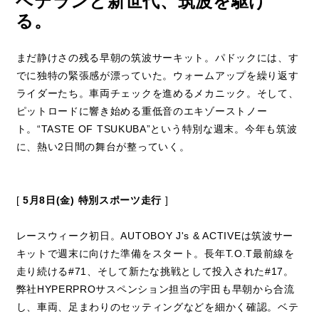
ベテランと新世代、筑波を駆け
る。
まだ静けさの残る早朝の筑波サーキット。パドックには、す
でに独特の緊張感が漂っていた。ウォームアップを繰り返す
ライダーたち。車両チェックを進めるメカニック。そして、
ピットロードに響き始める重低音のエキゾーストノー
ト。“TASTE OF TSUKUBA”という特別な週末。今年も筑波
に、熱い2日間の舞台が整っていく。
[
5月8日(金) 特別スポーツ走行
]
レースウィーク初日。AUTOBOY J's & ACTIVEは筑波サー
キットで週末に向けた準備をスタート。長年T.O.T最前線を
走り続ける#71、そして新たな挑戦として投入された#17。
弊社HYPERPROサスペンション担当の宇田も早朝から合流
し、車両、足まわりのセッティングなどを細かく確認。ベテ