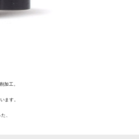
切削加工。
ています。
った、