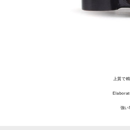
上質で精
Elab
強い