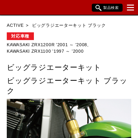
製品検索
ブランド内検索
ACTIVE
ビッグラジエーターキット ブラック
車種検索
アイテム検索
品番検索
対応車種
KAWASAKI ZRX1200R '2001 ～ '2008,
KAWASAKI ZRX1100 '1997 ～ '2000
HONDA
YAMAHA
SUZUKI
ビッグラジエーターキット
KAWASAKI
BMW
DUCATI
ビッグラジエーターキット ブラッ
HARLEY DAVIDSON
KTM
TRIUMPH
ク
閉じる