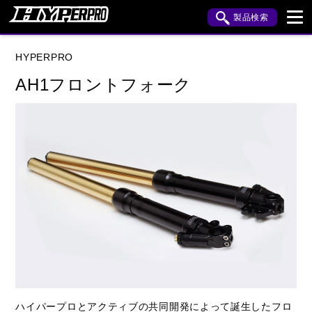
製品検索
ブランド内検索
HYPERPRO
車種検索
アイテム検索
品番検索
AH1フロントフォーク
HONDA
YAMAHA
SUZUKI
KAWASAKI
HARLEY DAVIDSON
閉じる
ハイパープロとアクティブの共同開発によって誕生したフロ