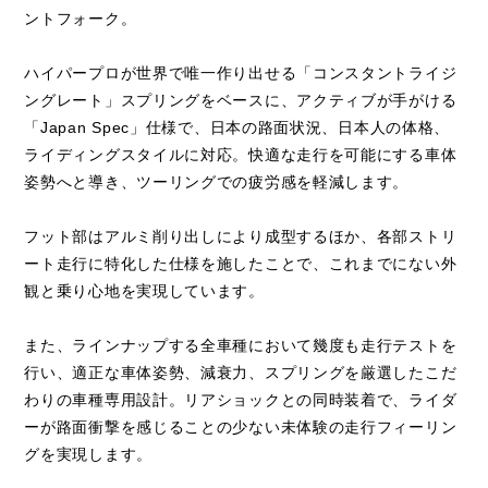
ントフォーク。
ハイパープロが世界で唯一作り出せる「コンスタントライジ
ングレート」スプリングをベースに、アクティブが手がける
「Japan Spec」仕様で、日本の路面状況、日本人の体格、
ライディングスタイルに対応。快適な走行を可能にする車体
姿勢へと導き、ツーリングでの疲労感を軽減します。
フット部はアルミ削り出しにより成型するほか、各部ストリ
ート走行に特化した仕様を施したことで、これまでにない外
観と乗り心地を実現しています。
また、ラインナップする全車種において幾度も走行テストを
行い、適正な車体姿勢、減衰力、スプリングを厳選したこだ
わりの車種専用設計。リアショックとの同時装着で、ライダ
ーが路面衝撃を感じることの少ない未体験の走行フィーリン
グを実現します。