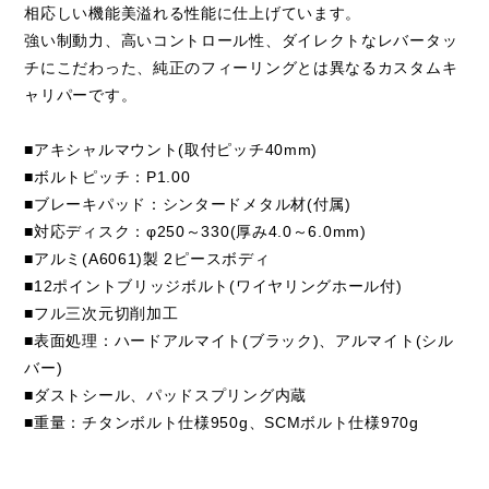
相応しい機能美溢れる性能に仕上げています。
強い制動力、高いコントロール性、ダイレクトなレバータッ
チにこだわった、純正のフィーリングとは異なるカスタムキ
ャリパーです。
■アキシャルマウント(取付ピッチ40mm)
■ボルトピッチ：P1.00
■ブレーキパッド：シンタードメタル材(付属)
■対応ディスク：φ250～330(厚み4.0～6.0mm)
■アルミ(A6061)製 2ピースボディ
■12ポイントブリッジボルト(ワイヤリングホール付)
■フル三次元切削加工
■表面処理：ハードアルマイト(ブラック)、アルマイト(シル
バー)
■ダストシール、パッドスプリング内蔵
■重量：チタンボルト仕様950g、SCMボルト仕様970g