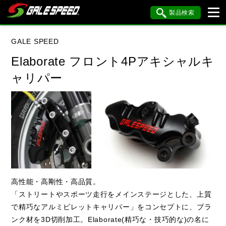
製品検索
ブランド内検索
GALE SPEED
車種検索
アイテム検索
品番検索
Elaborate フロント4Pアキシャルキ
ャリパー
データを準備しています。
閉じる
高性能・高剛性・高品質。
「ストリートやスポーツ走行をメインステージとした、上質
で精巧なアルミビレットキャリパー」をコンセプトに、ブラ
ンク材を3D切削加工。Elaborate(精巧な・技巧的な)の名に