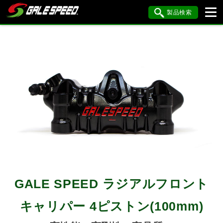
製品検索
ブランド内検索
車種検索
アイテム検索
品番検索
HONDA
YAMAHA
SUZUKI
KAWASAKI
BMW
DUCATI
HARLEY DAVIDSON
KTM
MV AGUSTA
GALE SPEED ラジアルフロント
閉じる
キャリパー 4ピストン(100mm)