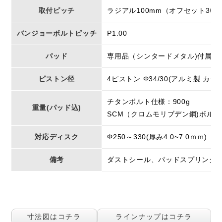
取付ピッチ
ラジアル100mm（オフセット30m
バンジョーボルトピッチ
P1.00
パッド
専用品（シンタードメタル)付属
ピストン径
4ピストン Φ34/30(アルミ製 カシ
チタンボルト仕様：900g
重量(パッド込)
SCM（クロムモリブデン鋼)ボルト仕
対応ディスク
Φ250～330(厚み4.0~7.0ｍｍ)
備考
ダストシール、パッドスプリング
寸法図はコチラ
ラインナップはコチラ