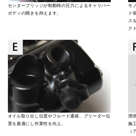
センターブリッジが制動時の圧力によるキャリパー
モ
ボディの開きを抑えます。
ド
ス
ク
オイル取り出し位置やフルード通路、ブリーダー位
潤
置を最適にし作業性を向上。
施
（