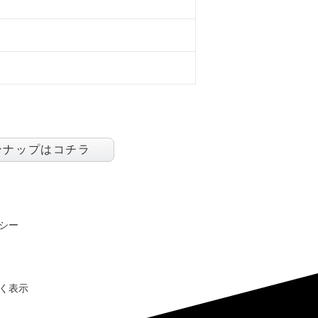
ンナップはコチラ
シー
く表示