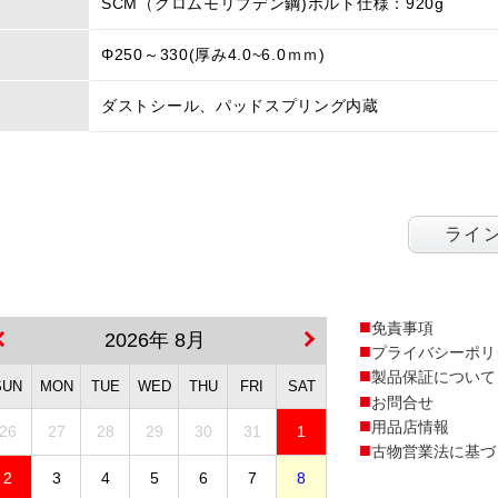
SCM（クロムモリブデン鋼)ボルト仕様：920g
Φ250～330(厚み4.0~6.0ｍｍ)
ダストシール、パッドスプリング内蔵
ライ
免責事項
2026年 8月
プライバシーポリ
製品保証について
SUN
MON
TUE
WED
THU
FRI
SAT
お問合せ
用品店情報
26
27
28
29
30
31
1
古物営業法に基づ
2
3
4
5
6
7
8