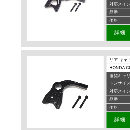
対応スイ
品番
価格
詳細
リア キャ
HONDA CB
推奨キャ
トンサイ
対応スイ
品番
価格
詳細