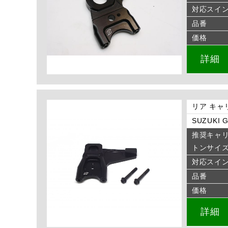
対応スイ
品番
価格
詳細
リア キャ
SUZUKI G
推奨キャ
トンサイ
対応スイ
品番
価格
詳細