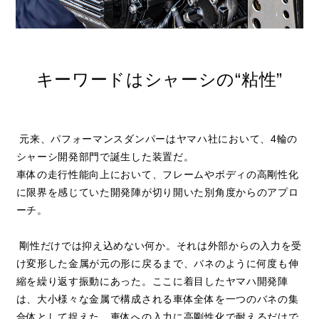
キーワードはシャーシの“粘性”
元来、パフォーマンスダンパーはヤマハ社において、4輪の
シャーシ開発部門で誕生した装置だ。
車体の走行性能向上において、フレームやボディの高剛性化
に限界を感じていた開発陣が切り開いた別角度からのアプロ
ーチ。
剛性だけでは抑え込めない何か。それは外部からの入力を受
け変形した金属が元の形に戻るまで、バネのように何度も伸
縮を繰り返す振動にあった。ここに着目したヤマハ開発陣
は、大小様々な金属で構成される車体全体を一つのバネの集
合体として捉えた。車体への入力に高剛性化で耐えるだけで