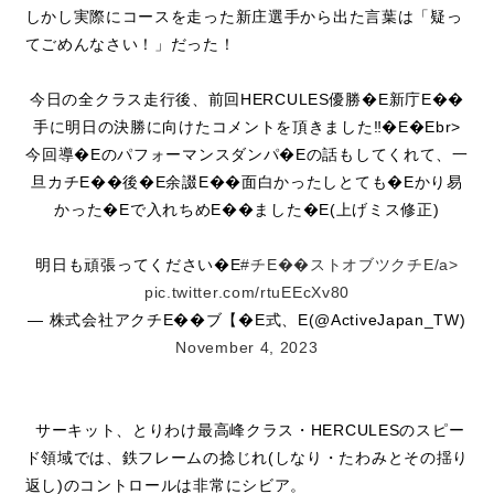
しかし実際にコースを走った新庄選手から出た言葉は「疑っ
てごめんなさい！」だった！
今日の全クラス走行後、前回HERCULES優勝�E新庁E��
手に明日の決勝に向けたコメントを頂きました‼�E�Ebr>
今回導�Eのパフォーマンスダンパ�Eの話もしてくれて、一
旦カチE��後�E余諁E��面白かったしとても�Eかり易
かった�Eで入れちめE��ました�E(上げミス修正)
明日も頑張ってください�E
#チE��ストオブツクチE/a>
pic.twitter.com/rtuEEcXv80
— 株式会社アクチE��ブ【�E式、E(@ActiveJapan_TW)
November 4, 2023
サーキット、とりわけ最高峰クラス・HERCULESのスピー
ド領域では、鉄フレームの捻じれ(しなり・たわみとその揺り
返し)のコントロールは非常にシビア。