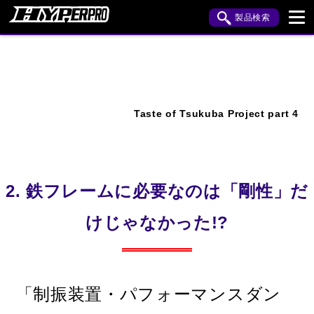
製品検索
ブランド内検索
車種検索
アイテム検索
品番検索
Taste of Tsukuba Project part 4
HONDA
YAMAHA
SUZUKI
KAWASAKI
APRILIA
BENELLI
BMW
BUELL
CAGIVA
DUCATI
2. 鉄フレームに必要なのは「剛性」だ
HARLEY DAVIDSON
HUSQVANA
けじゃなかった!?
INDIAN
KTM
MOTO GUZZI
MV AGUSTA
ROYAL ENFIELD
「制振装置・パフォーマンスダン
TRIUMPH