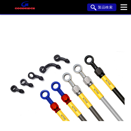
製品検索
ブランド内検索
車種検索
アイテム検索
品番検索
HONDA
YAMAHA
SUZUKI
KAWASAKI
APRILIA
BMW
BUELL
DUCATI
HARLEY DAVIDSON
HYOSUNG
閉じる