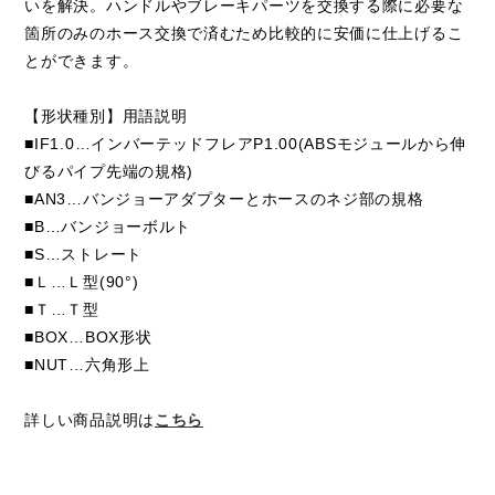
いを解決。ハンドルやブレーキパーツを交換する際に必要な
箇所のみのホース交換で済むため比較的に安価に仕上げるこ
とができます。
【形状種別】用語説明
■IF1.0…インバーテッドフレアP1.00(ABSモジュールから伸
びるパイプ先端の規格)
■AN3…バンジョーアダプターとホースのネジ部の規格
■B…バンジョーボルト
■S…ストレート
■Ｌ…Ｌ型(90°)
■Ｔ…Ｔ型
■BOX…BOX形状
■NUT…六角形上
詳しい商品説明は
こちら