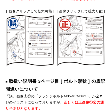
[ 画像クリックして拡大可能 ]
[ 画像クリックして拡大可能 ]
取扱い説明書 3ページ目 [ ボルト形状 ] の表記
■
間違いについて
「誤」画像①②の「フランジボルトM8×40/M8×35」が全ネ
ジのイラストになっておりますが、
正しくは正画像①②の通
り半ネジとなります。