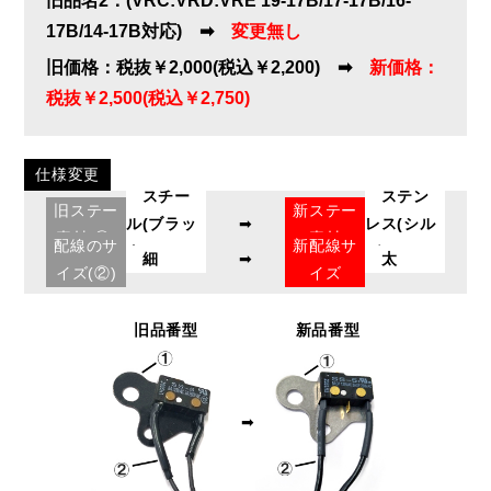
旧品名2：(VRC:VRD:VRE 19-17B/17-17B/16-
17B/14-17B対応) ➡
変更無し
旧価格：税抜￥2,000(税込￥2,200) ➡
新価格：
税抜￥2,500(税込￥2,750)
仕様変更
スチー
ステン
旧ステー
新ステー
ル(ブラッ
➡
レス(シル
素材(①)
素材
配線のサ
新配線サ
ク)
バー)
細
➡
太
イズ(②)
イズ
旧品番型
新品番型
➡