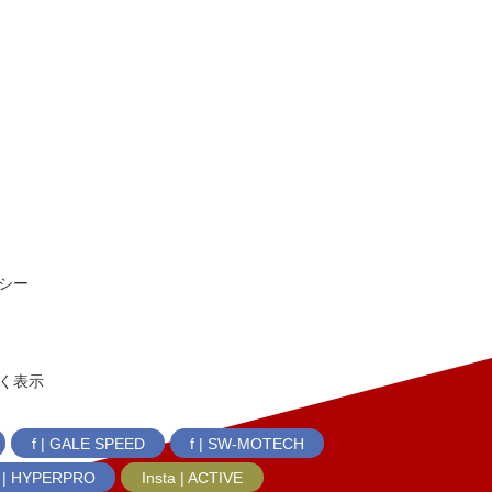
シー
く表示
f | GALE SPEED
f | SW-MOTECH
f | HYPERPRO
Insta | ACTIVE