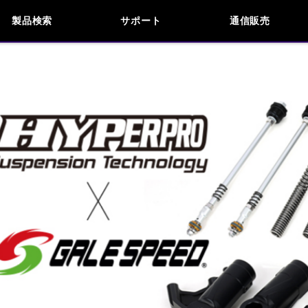
製品検索
サポート
通信販売
お問い合わせ
よくあるご質問
検索
車種検索
アイテム検索
品番
KAWASAKI
APRILIA
BENELLI
BMW
INDIAN
KTM
MOTO GUZZI
MV AG
閉じる