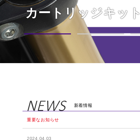
カートリッジキット
V-STROM250S
リアショック
新着情報
重要なお知らせ
2024.04.03