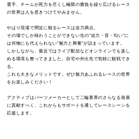
手/AS BLU
選手、チームが死力を尽くし極限の勝負を繰り広げるレース
CRU Racing
の世界は人を惹きつけてやみません。
Team
やはり現場で間近に観るレースは迫力満点。
10位 ONCU選
その場でしか味わうことができない生の"迫力・音・匂い"に
手/Pata
は何物にも代えられない"魅力と興奮"が詰まっています。
Yamaha Ten
しかしながら、最近ではライブ配信などオンラインでも楽し
Kate Racing
める環境も整ってきました。自宅や外出先で気軽に観戦でき
Team
る。
これも大きなメリットです。ぜひ魅力あふれるレースの世界
11位
をお楽しみください！
JESPERSEN選
FIM ワールドスーパ
手/EAB Racing
ースポーツ世界選手
アクティブはパーツメーカーとして二輪業界のさらなる発展
Team
権 in ロマーニャラウ
に貢献すべく、これからもサポートを通してレースシーンを
ンド RACE2
22位
応援します。
CRETARO選
手/Team
Flembbo-Pilote