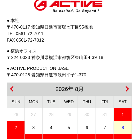
3位 ONCU選
手/Pata
● 本社
Yamaha Ten
〒470-0117 愛知県日進市藤塚七丁目55番地
TEL 0561-72-7011
Kate Racing
FAX 0561-72-7012
Team
● 横浜オフィス
8位
〒224-0023 神奈川県横浜市都筑区東山田4-39-18
JESPERSEN選
● ACTIVE PRODUCTION BASE
手/EAB Racing
〒470-0128 愛知県日進市浅田平子1-370
Team
12位
2026年 8月
MAHENDRA選
SUN
MON
TUE
WED
THU
FRI
SAT
手/AS BLU
CRU Racing
26
27
28
29
30
31
1
Team
2
3
4
5
6
7
8
FIM ワールドスーパ
17位
ースポーツ世界選手