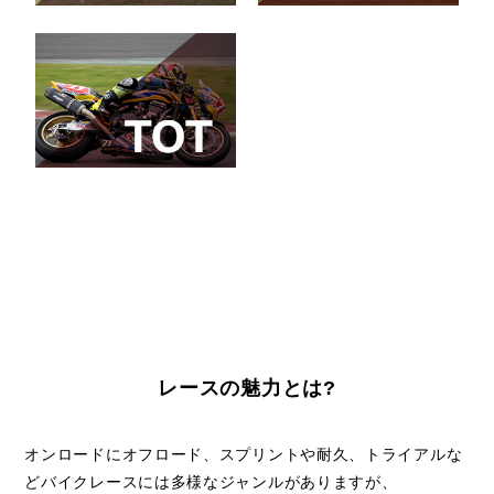
Racing World
Supersport
12位 Team
FIM 世界耐久選手権
Kawasaki
2026/7/5
8時間耐久ロードレー
Webike
ス in 鈴鹿
Trickstar
Japan
全日本ロードレース
1位 尾野 弘樹選
2026/6/21
選手権 第4戦 in 筑波
手/P.MU 7C
J-GP3 決勝レース
GALESPEED
1位 ARENAS選
手/AS BLU
CRU Racing
レースの魅力とは?
Team
3位
オンロードにオフロード、スプリントや耐久、トライアルな
MAHENDRA選
どバイクレースには多様なジャンルがありますが、