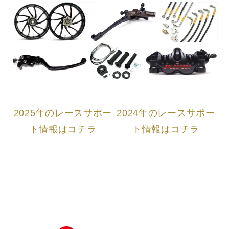
Moto
Production
24位
PEROLARI選
手/Honda
Racing World
Supersport
28位
2025年のレースサポー
2024年のレースサポー
OKAMOTO選
ト情報はコチラ
ト情報はコチラ
手/Pata
Yamaha Ten
Kate Racing
Team
2位 ARENAS選
手/AS BLU
2026/6/12-
CRU Racing
14
Team