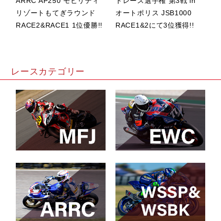
RACE1
ARRC AP250 モビリティ
ドレース選手権 第3戦 in
手/EAB Racing
リゾートもてぎラウンド
オートポリス JSB1000
Team
RACE2&RACE1 1位優勝!!
RACE1&2にて3位獲得!!
21位
OKAMOTO選
手/Pata
レースカテゴリー
Yamaha Ten
Kate Racing
Team
28位
CARRASCO選
手/Honda
Racing World
Supersport
33位
CARRASCO選
手/Honda