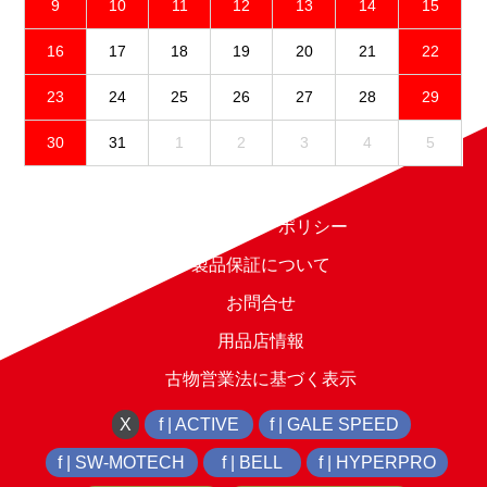
PEROLARI選
9
10
11
12
13
14
15
権 in ロマーニャラウ
手/Honda
ンド RACE1
16
17
18
19
20
21
22
Racing World
Supersport
23
24
25
26
27
28
29
20位
30
31
1
2
3
4
5
OKAMOTO選
手/Pata
免責事項
Yamaha Ten
プライバシーポリシー
Kate Racing
Team
製品保証について
22位
お問合せ
CRETARO選
用品店情報
手/Team
古物営業法に基づく表示
Flembbo-Pilote
Moto
X
f | ACTIVE
f | GALE SPEED
Production
f | SW-MOTECH
f | BELL
f | HYPERPRO
25位