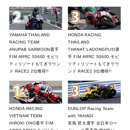
5位 ONCU選
手/Pata
Yamaha Ten
Kate Racing
Team
YAMAHA THAILAND
HONDA RACING
9位
RACING TEAM
THAILAND
MAHENDRA選
ANUPAB SARMOON選手
THANAT LAOONGPLIO選
手/AS BLU
FIM ARRC SS600 モビリ
手 FIM ARRC SS600 モビ
CRU Racing
ティリゾートもてぎラウン
リティリゾートもてぎラウ
Team
ド RACE2 2位獲得!!
ンド RACE2 3位獲得!!
13位
PEROLARI選
手/Honda
Racing World
FIM ワールドスーパ
HONDA RACING
DUNLOP Racing Team
Supersport
ースポーツ世界選手
VIETNAM TEAM
with YAHAGI
14位
権 in イギリス
HIROKI ONO選手 FIM
長島 哲太選手 全日本ロー
JESPERSEN選