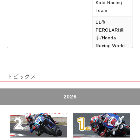
Kate Racing
Team
11位
PEROLARI選
手/Honda
Racing World
Supersport
FIM ワールドスーパ
ースポーツ世界選手
17位
権 in イギリス
JESPERSEN選
トピックス
RACE2
手/EAB Racing
Team
2026
30位
CRETARO選
手/Team
Flembbo-Pilote
Moto
Production