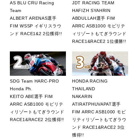
AS BLU CRU Racing
JDT RACING TEAM
Team
HAFIZH SYAHRIN
20位
ALBERT ARENAS選手
ABDULLAH選手 FIM
OKAMOTO選
FIM WSSP イギリスラウ
ARRC ASB1000 モビリテ
手/Pata
ンド RACE1&2 2位獲得!!
ィリゾートもてぎラウンド
Yamaha Ten
RACE1&RACE2 1位優勝!!
Kate Racing
Team
27位
CARRASCO選
手/Honda
SDG Team HARC-PRO
HONDA RACING
Racing World
Honda Ph.
THAILAND
2026/7/10-
Supersport
KEITO ABE選手 FIM
NAKARIN
12
2位 ARENAS選
ARRC ASB1000 モビリテ
ATIRATPHUVAPAT選手
手/AS BLU
ィリゾートもてぎラウンド
FIM ARRC ASB1000 モビ
CRU Racing
RACE1&RACE2 2位獲得!!
リティリゾートもてぎラウ
Team
ンド RACE1&RACE2 3位
獲得!!