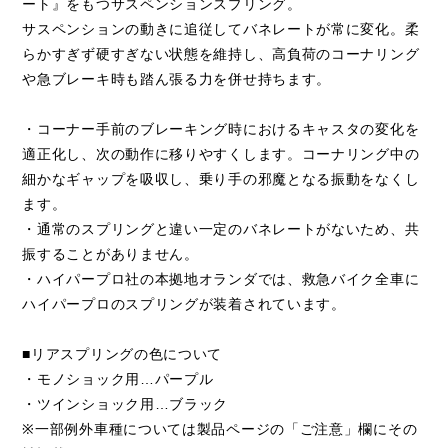
ート』をもつサスペンションスプリング。
サスペンションの動きに追従してバネレートが常に変化。柔
らかすぎず硬すぎない状態を維持し、高負荷のコーナリング
や急ブレーキ時も踏ん張る力を併せ持ちます。
・コーナー手前のブレーキング時におけるキャスタの変化を
適正化し、次の動作に移りやすくします。コーナリング中の
細かなギャップを吸収し、乗り手の邪魔となる振動をなくし
ます。
・通常のスプリングと違い一定のバネレートがないため、共
振することがありません。
・ハイパープロ社の本拠地オランダでは、救急バイク全車に
ハイパープロのスプリングが装着されています。
■リアスプリングの色について
・モノショック用…パープル
・ツインショック用…ブラック
※一部例外車種については製品ページの「ご注意」欄にその