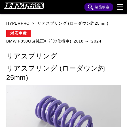
製品検索
ブランド内検索
HYPERPRO
リアスプリング (ローダウン約25mm)
車種検索
アイテム検索
品番検索
対応車種
BMW F850GS(純正ﾛｰﾀﾞｳﾝ仕様車) '2018 ～ '2024
HONDA
YAMAHA
SUZUKI
リアスプリング
KAWASAKI
APRILIA
BENELLI
BMW
リアスプリング (ローダウン約
BUELL
CAGIVA
DUCATI
25mm)
HARLEY DAVIDSON
HUSQVANA
INDIAN
KTM
MOTO GUZZI
MV AGUSTA
ROYAL ENFIELD
TRIUMPH