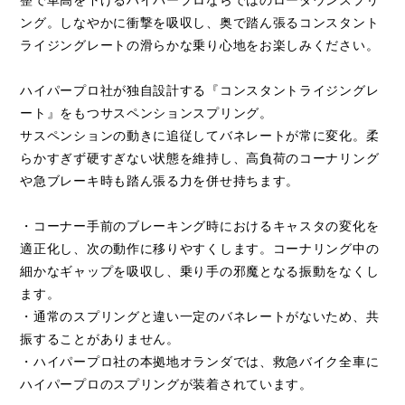
整で車高を下げるハイパープロならではのローダウンスプリ
ング。しなやかに衝撃を吸収し、奥で踏ん張るコンスタント
ライジングレートの滑らかな乗り心地をお楽しみください。
ハイパープロ社が独自設計する『コンスタントライジングレ
ート』をもつサスペンションスプリング。
サスペンションの動きに追従してバネレートが常に変化。柔
らかすぎず硬すぎない状態を維持し、高負荷のコーナリング
や急ブレーキ時も踏ん張る力を併せ持ちます。
・コーナー手前のブレーキング時におけるキャスタの変化を
適正化し、次の動作に移りやすくします。コーナリング中の
細かなギャップを吸収し、乗り手の邪魔となる振動をなくし
ます。
・通常のスプリングと違い一定のバネレートがないため、共
振することがありません。
・ハイパープロ社の本拠地オランダでは、救急バイク全車に
ハイパープロのスプリングが装着されています。