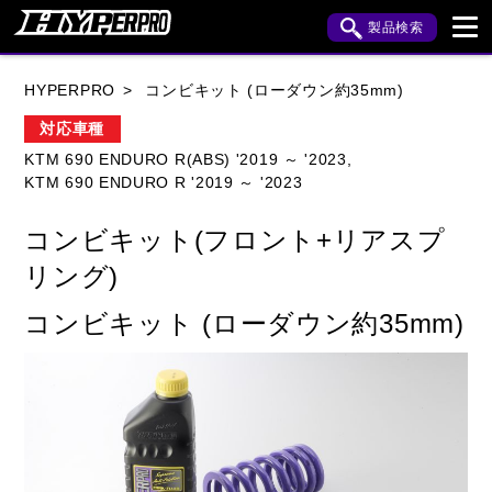
製品検索
ブランド内検索
HYPERPRO
コンビキット (ローダウン約35mm)
車種検索
アイテム検索
品番検索
対応車種
KTM 690 ENDURO R(ABS) '2019 ～ '2023,
KTM 690 ENDURO R '2019 ～ '2023
HONDA
YAMAHA
SUZUKI
コンビキット(フロント+リアスプ
KAWASAKI
APRILIA
BENELLI
BMW
リング)
BUELL
CAGIVA
DUCATI
コンビキット (ローダウン約35mm)
HARLEY DAVIDSON
HUSQVANA
INDIAN
KTM
MOTO GUZZI
MV AGUSTA
ROYAL ENFIELD
TRIUMPH