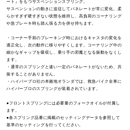
ート』をもつサスペンションスプリング。
サスペンションの動きに追従してバネレートが常に変化。柔
らかすぎず硬すぎない状態を維持し、高負荷のコーナリング
や急ブレーキ時も踏ん張る力を併せ持ちます。
・コーナー手前のブレーキング時におけるキャスタの変化を
適正化し、次の動作に移りやすくします。コーナリング中の
細かなギャップを吸収し、乗り手の邪魔となる振動をなくし
ます。
・通常のスプリングと違い一定のバネレートがないため、共
振することがありません。
・ハイパープロ社の本拠地オランダでは、救急バイク全車に
ハイパープロのスプリングが装着されています。
●フロントスプリングには必要量のフォークオイルが付属し
ます。
●各スプリング品番に掲載のセッティングデータを参照して
基準のセッティングを行ってください。