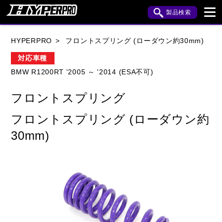
製品検索
ブランド内検索
HYPERPRO
フロントスプリング (ローダウン約30mm)
車種検索
アイテム検索
品番検索
対応車種
BMW R1200RT '2005 ～ '2014 (ESA不可)
HONDA
YAMAHA
SUZUKI
フロントスプリング
KAWASAKI
APRILIA
BENELLI
BMW
フロントスプリング (ローダウン約
BUELL
CAGIVA
DUCATI
30mm)
HARLEY DAVIDSON
HUSQVANA
INDIAN
KTM
MOTO GUZZI
MV AGUSTA
ROYAL ENFIELD
TRIUMPH