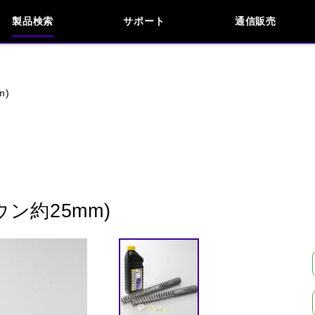
製品検索
サポート
通信販売
お問い合わせ
よくあるご質問
検索
車種検索
アイテム検索
品番
m)
KAWASAKI
APRILIA
BENELLI
BMW
INDIAN
KTM
MOTO GUZZI
MV AG
ン約25mm)
閉じる