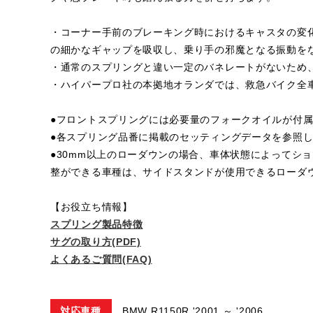
・コーナー手前のブレーキング時におけるキャスタの変
の細かなギャップを吸収し、乗り手の邪魔となる振動を
・通常のスプリングと違い一定のバネレートがないため
・ハイパープロ社の本拠地オランダでは、救急バイク全
●フロントスプリングには必要量のフォークオイルが付
●各スプリング品番に掲載のセッティングデータを参照
●30mm以上のローダウンの場合、車体状態によってシ
整ができる車種は、サイドスタンドが使用できるローダ
【お役立ち情報】
スプリング製品特徴
サグの取り方(PDF)
よくあるご質問(FAQ)
対応車種
BMW R1150R '2001 ～ '2006