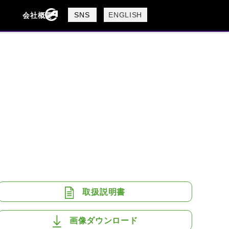
製品検索
SNS
ENGLISH
会社概要
会社概要
採用情報
検索
BUELL
CAGIVA
DUCATI
USTA
ROYAL ENFIELD
取扱説明書
画像ダウンロード