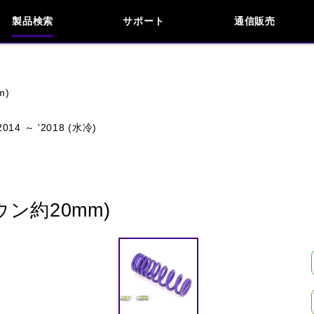
製品検索
サポート
通信販売
お問い合わせ
よくあるご質問
検索
車種検索
アイテム検索
品番
m)
014 ～ '2018 (水冷)
KAWASAKI
APRILIA
BENELLI
BMW
INDIAN
KTM
MOTO GUZZI
MV AG
ン約20mm)
閉じる