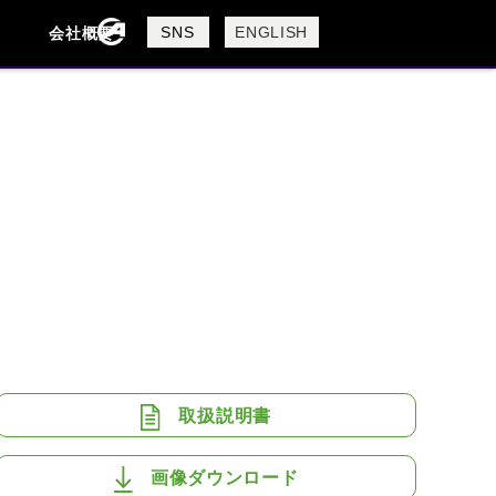
製品検索
SNS
ENGLISH
会社概要
会社概要
採用情報
検索
BUELL
CAGIVA
DUCATI
USTA
ROYAL ENFIELD
取扱説明書
画像ダウンロード