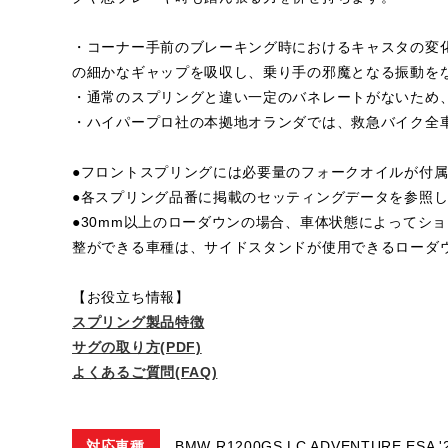
・コーナー手前のブレーキング時におけるキャスタの変
の細かなギャップを吸収し、乗り手の邪魔となる振動を
・通常のスプリングと違い一定のバネレートがないため
・ハイパープロ社の本拠地オランダでは、救急バイク全
●フロントスプリングには必要量のフォークオイルが付
●各スプリング品番に掲載のセッティングデータを参照
●30mm以上のローダウンの場合、車体状態によってシ
整ができる車種は、サイドスタンドが使用できるローダ
【お役立ち情報】
スプリング製品特徴
サグの取り方(PDF)
よくあるご質問(FAQ)
対応車種
BMW R1200GS LC ADVENTURE ESA '2