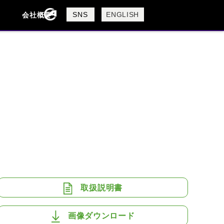
製品検索
SNS
ENGLISH
会社概要
会社概要
採用情報
検索
BUELL
CAGIVA
DUCATI
USTA
ROYAL ENFIELD
取扱説明書
画像ダウンロード