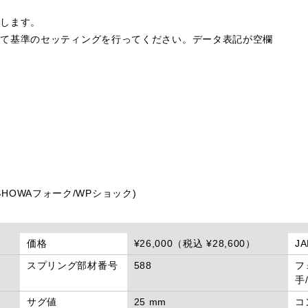
属します。
して基準のセッティングを行ってください。データ表記が空欄
98 (SHOWAフォーク/WPショック)
価格
¥26,000（税込 ¥28,600）
J
スプリング部材番号
588
フ
手
サグ値
25 mm
コ