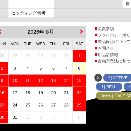
整
セッティング備考
免責事項
2026年 8月
プライバシーポリ
製品保証について
SUN
MON
TUE
WED
THU
FRI
SAT
お問合せ
用品店情報
26
27
28
29
30
31
1
古物営業法に基づ
2
3
4
5
6
7
8
X
f | ACTIVE
9
10
11
12
13
14
15
f | BELL
16
17
18
19
20
21
22
Insta | GALE 
23
24
25
26
27
28
29
30
31
1
2
3
4
5