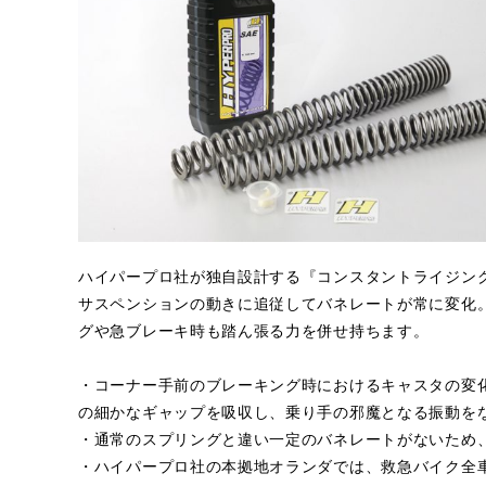
ハイパープロ社が独自設計する『コンスタントライジン
サスペンションの動きに追従してバネレートが常に変化
グや急ブレーキ時も踏ん張る力を併せ持ちます。
・コーナー手前のブレーキング時におけるキャスタの変
の細かなギャップを吸収し、乗り手の邪魔となる振動を
・通常のスプリングと違い一定のバネレートがないため
・ハイパープロ社の本拠地オランダでは、救急バイク全