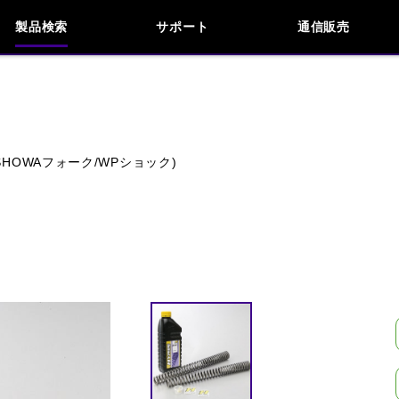
製品検索
サポート
通信販売
お問い合わせ
よくあるご質問
検索
車種検索
アイテム検索
品番
98 (SHOWAフォーク/WPショック)
KAWASAKI
APRILIA
BENELLI
BMW
INDIAN
KTM
MOTO GUZZI
MV AG
閉じる