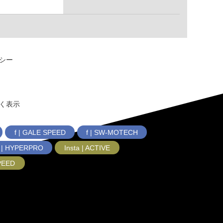
シー
く表示
f | GALE SPEED
f | SW-MOTECH
f | HYPERPRO
Insta | ACTIVE
SPEED