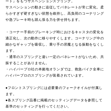
ート』をもつサスペンションスプリング。
サスペンションの動きに追従してバネレートが常に変化。柔
らかすぎず硬すぎない状態を維持し、高負荷のコーナリング
や急ブレーキ時も踏ん張る力を併せ持ちます。
・コーナー手前のブレーキング時におけるキャスタの変化を
適正化し、次の動作に移りやすくします。コーナリング中の
細かなギャップを吸収し、乗り手の邪魔となる振動をなくし
ます。
・通常のスプリングと違い一定のバネレートがないため、共
振することがありません。
・ハイパープロ社の本拠地オランダでは、救急バイク全車に
ハイパープロのスプリングが装着されています。
●フロントスプリングには必要量のフォークオイルが付属し
ます。
●各スプリング品番に掲載のセッティングデータを参照して
基準のセッティングを行ってください。