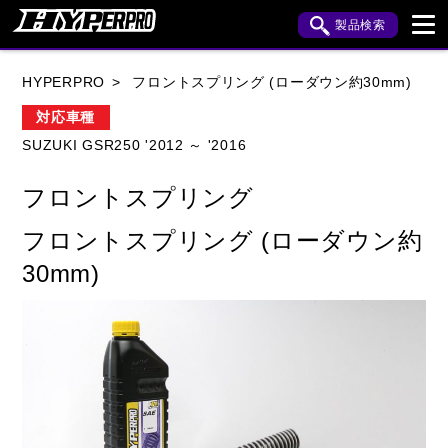
製品検索
ブランド内検索
HYPERPRO
フロントスプリング (ローダウン約30mm)
車種検索
アイテム検索
品番検索
対応車種
SUZUKI GSR250 '2012 ～ '2016
HONDA
YAMAHA
SUZUKI
フロントスプリング
KAWASAKI
APRILIA
BENELLI
BMW
フロントスプリング (ローダウン約
BUELL
CAGIVA
DUCATI
30mm)
HARLEY DAVIDSON
HUSQVANA
INDIAN
KTM
MOTO GUZZI
MV AGUSTA
ROYAL ENFIELD
TRIUMPH