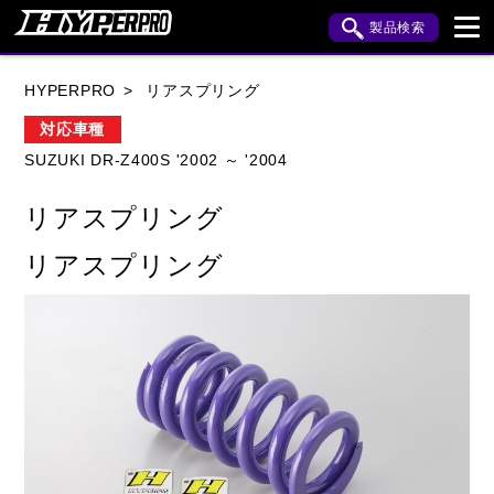
製品検索
ブランド内検索
HYPERPRO
リアスプリング
車種検索
アイテム検索
品番検索
対応車種
SUZUKI DR-Z400S '2002 ～ '2004
HONDA
YAMAHA
SUZUKI
リアスプリング
KAWASAKI
APRILIA
BENELLI
BMW
リアスプリング
BUELL
CAGIVA
DUCATI
HARLEY DAVIDSON
HUSQVANA
INDIAN
KTM
MOTO GUZZI
MV AGUSTA
ROYAL ENFIELD
TRIUMPH