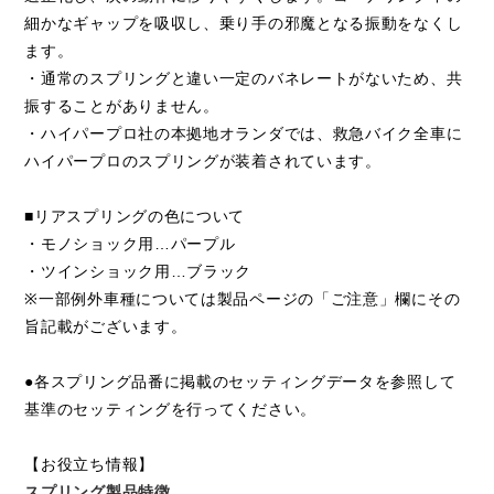
細かなギャップを吸収し、乗り手の邪魔となる振動をなくし
ます。
・通常のスプリングと違い一定のバネレートがないため、共
振することがありません。
・ハイパープロ社の本拠地オランダでは、救急バイク全車に
ハイパープロのスプリングが装着されています。
■リアスプリングの色について
・モノショック用…パープル
・ツインショック用…ブラック
※一部例外車種については製品ページの「ご注意」欄にその
旨記載がございます。
●各スプリング品番に掲載のセッティングデータを参照して
基準のセッティングを行ってください。
【お役立ち情報】
スプリング製品特徴