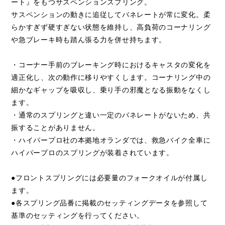
ート』をもつサスペンションスプリング。
サスペンションの動きに追従してバネレートが常に変化。柔
らかすぎず硬すぎない状態を維持し、高負荷のコーナリング
や急ブレーキ時も踏ん張る力を併せ持ちます。
・コーナー手前のブレーキング時におけるキャスタの変化を
適正化し、次の動作に移りやすくします。コーナリング中の
細かなギャップを吸収し、乗り手の邪魔となる振動をなくし
ます。
・通常のスプリングと違い一定のバネレートがないため、共
振することがありません。
・ハイパープロ社の本拠地オランダでは、救急バイク全車に
ハイパープロのスプリングが装着されています。
●フロントスプリングには必要量のフォークオイルが付属し
ます。
●各スプリング品番に掲載のセッティングデータを参照して
基準のセッティングを行ってください。