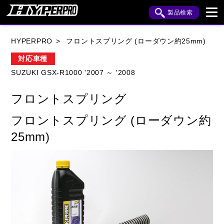
製品検索
ブランド内検索
HYPERPRO
フロントスプリング (ローダウン約25mm)
車種検索
アイテム検索
品番検索
対応車種
SUZUKI GSX-R1000 '2007 ～ '2008
HONDA
YAMAHA
SUZUKI
フロントスプリング
KAWASAKI
APRILIA
BENELLI
BMW
フロントスプリング (ローダウン約
BUELL
CAGIVA
DUCATI
25mm)
HARLEY DAVIDSON
HUSQVANA
INDIAN
KTM
MOTO GUZZI
MV AGUSTA
ROYAL ENFIELD
TRIUMPH