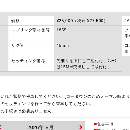
価格
¥25,000（税込 ¥27,500）
J
スプリング部材番号
1855
フ
手
サグ値
45mm
コ
整
セッティング備考
先細りを上にして組付け。ﾌｫｰｸ
は15MM突出しして取付け。
いれた状態で停車してください。(ローダウンのためノーマル時より
後のセッティングを行ってから乗車してください。
更の手続きは必要ありません。
免責事項
2026年 8月