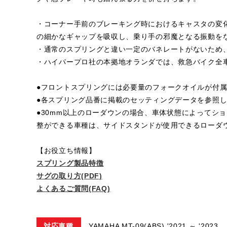
・コーナー手前のブレーキング時におけるキャスタの変
の細かなギャップを吸収し、乗り手の邪魔となる振動を
・通常のスプリングと違い一定のバネレートがないため
・ハイパープロ社の本拠地オランダでは、救急バイク全
●フロントスプリングには必要量のフォークオイルが付
●各スプリング品番に掲載のセッティングデータを参照
●30mm以上のローダウンの場合、車体状態によってシ
整ができる車種は、サイドスタンドが使用できるローダ
【お役立ち情報】
スプリング製品特徴
サグの取り方(PDF)
よくあるご質問(FAQ)
対応車種
YAMAHA MT-09(ABS) '2021 ～ '2023