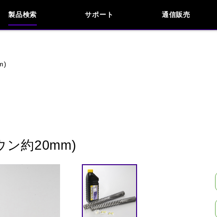
製品検索
サポート
通信販売
お問い合わせ
よくあるご質問
検索
車種検索
アイテム検索
品番
m)
KAWASAKI
APRILIA
BENELLI
BMW
INDIAN
KTM
MOTO GUZZI
MV AG
ン約20mm)
閉じる