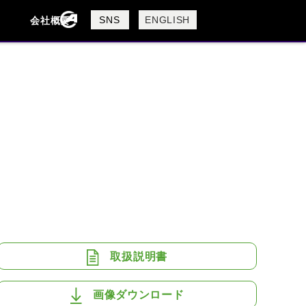
製品検索
SNS
ENGLISH
会社概要
会社概要
採用情報
検索
BUELL
CAGIVA
DUCATI
USTA
ROYAL ENFIELD
取扱説明書
画像ダウンロード