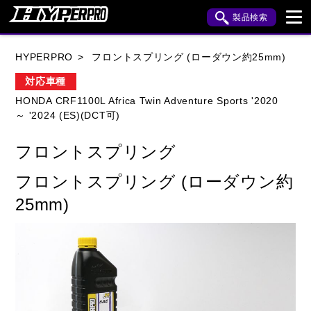
製品検索
ブランド内検索
HYPERPRO
フロントスプリング (ローダウン約25mm)
車種検索
アイテム検索
品番検索
対応車種
HONDA CRF1100L Africa Twin Adventure Sports '2020
～ '2024 (ES)(DCT可)
HONDA
YAMAHA
SUZUKI
フロントスプリング
KAWASAKI
APRILIA
BENELLI
BMW
フロントスプリング (ローダウン約
BUELL
CAGIVA
DUCATI
25mm)
HARLEY DAVIDSON
HUSQVANA
INDIAN
KTM
MOTO GUZZI
MV AGUSTA
ROYAL ENFIELD
TRIUMPH