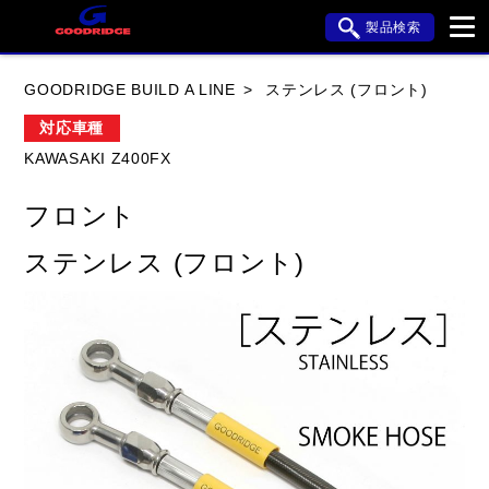
製品検索
ブランド内検索
GOODRIDGE BUILD A LINE
ステンレス (フロント)
車種検索
アイテム検索
品番検索
対応車種
KAWASAKI Z400FX
HONDA
YAMAHA
SUZUKI
フロント
KAWASAKI
APRILIA
BMW
BUELL
ステンレス (フロント)
DUCATI
HARLEY DAVIDSON
HYOSUNG
閉じる