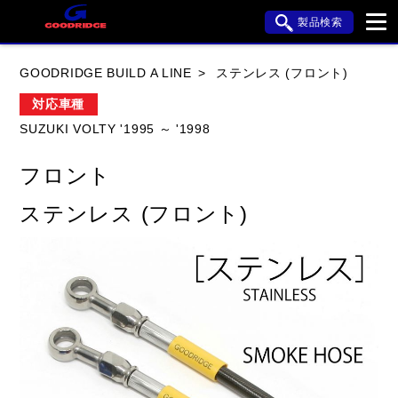
製品検索
ブランド内検索
GOODRIDGE BUILD A LINE
ステンレス (フロント)
車種検索
アイテム検索
品番検索
対応車種
SUZUKI VOLTY '1995 ～ '1998
HONDA
YAMAHA
SUZUKI
フロント
KAWASAKI
APRILIA
BMW
BUELL
ステンレス (フロント)
DUCATI
HARLEY DAVIDSON
HYOSUNG
閉じる