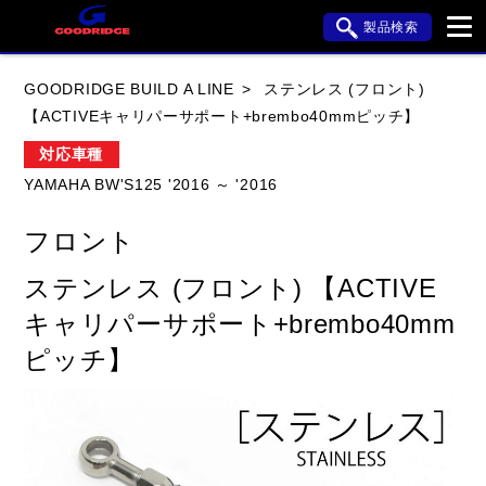
製品検索
ブランド内検索
GOODRIDGE BUILD A LINE
ステンレス (フロント)
車種検索
アイテム検索
品番検索
【ACTIVEキャリパーサポート+brembo40mmピッチ】
対応車種
YAMAHA BW'S125 '2016 ～ '2016
HONDA
YAMAHA
SUZUKI
フロント
KAWASAKI
APRILIA
BMW
BUELL
ステンレス (フロント) 【ACTIVE
DUCATI
HARLEY DAVIDSON
キャリパーサポート+brembo40mm
HYOSUNG
ピッチ】
閉じる