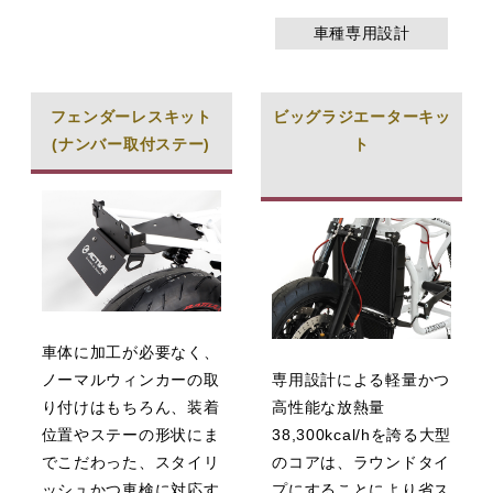
車種専用設計
フェンダーレスキット
ビッグラジエーターキッ
(ナンバー取付ステー)
ト
車体に加工が必要なく、
ノーマルウィンカーの取
専用設計による軽量かつ
り付けはもちろん、装着
高性能な放熱量
位置やステーの形状にま
38,300kcal/hを誇る大型
でこだわった、スタイリ
のコアは、ラウンドタイ
ッシュかつ車検に対応す
プにすることにより省ス