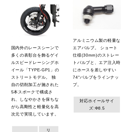
アルミニウム製の軽量な
国内外のレースシーンで
エアバルブ。 ショート
多くの表彰台を飾るゲイ
仕様(30mm)のストレー
ルスピードレーシングホ
トバルブと、エア注入時
イール「TYPE-GP1」の
にホースを差しやすい
ストリートモデル。 独
74°バルブをラインナッ
自の切削加工が施された
プ。
5本スポークで構成さ
れ、しなやかさを保ちな
対応ホイールサイ
がら高剛性と軽量化を高
ズ:Φ8.5
次元で実現しています。
リ