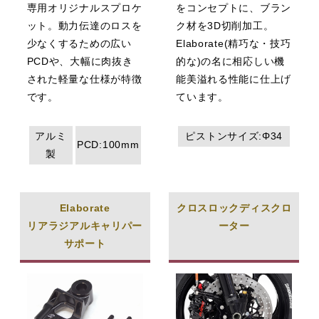
専用オリジナルスプロケ
をコンセプトに、ブラン
ット。動力伝達のロスを
ク材を3D切削加工。
少なくするための広い
Elaborate(精巧な・技巧
PCDや、大幅に肉抜き
的な)の名に相応しい機
された軽量な仕様が特徴
能美溢れる性能に仕上げ
です。
ています。
アルミ
ピストンサイズ:Φ34
PCD:100mm
製
Elaborate
クロスロックディスクロ
リアラジアルキャリパー
ーター
サポート