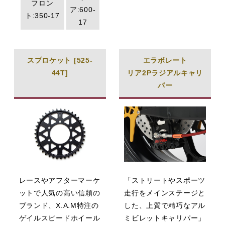
フロン
ア:600-
ト:350-17
17
スプロケット [525-
エラボレート
44T]
リア2Pラジアルキャリ
パー
レースやアフターマーケ
「ストリートやスポーツ
ットで人気の高い信頼の
走行をメインステージと
ブランド、X.A.M特注の
した、上質で精巧なアル
ゲイルスピードホイール
ミビレットキャリパー」