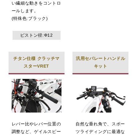
い繊細な動きをコントロ
ールします。
(特殊色:ブラック)
ピストン径:Φ12
チタン仕様 クラッチマ
汎用セパレートハンドル
スターVRET
キット
レバー比やレバー位置の
自然な垂れ角で、スポー
調整など、ゲイルスピー
ツライディングに最適な