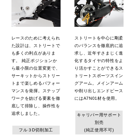
レースのために考えられ
ストリートを中心に剛柔
た設計は、ストリートで
のバランスを徹底的に追
も多くの利点がありま
求し、近年すさまじく進
す。 純正ポジションか
化するタイヤの特性をよ
ら最小限の位置変更で、
り活かすことができるス
サーキットからストリー
トリートスポーツスイン
トまで楽しめるパフォー
グアーム。メインアーム
マンスを発揮。ステップ
や削り出しエンドピース
ワークを妨げる要素を徹
にはA7N01材を使用。
底して排除し、操作性を
追求しました。
キャリパー用サポート
別売
フル３D切削加工
(純正使用不可)