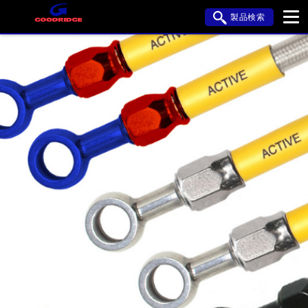
製品検索
ブランド内検索
車種検索
アイテム検索
品番検索
HONDA
YAMAHA
SUZUKI
KAWASAKI
APRILIA
BMW
BUELL
DUCATI
HARLEY DAVIDSON
HYOSUNG
閉じる