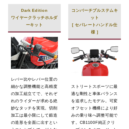
Dark Edition
コンバーチブルステムキ
ワイヤークラッチホルダ
ット
ーキット
[ セパレートハンドル仕
様 ]
レバー比やレバー位置の
細かな調整機能と高精度
ストリートスポーツに最
の加工組立てで、それぞ
適な剛性と車体バランス
れのライダーが求める絶
を追求したモデル。可変
妙なタッチを実現。切削
オフセット機構により好
加工は最小限にして鍛造
みの乗り味へ調整可能で
の造形を全面に出すとい
す。CB1100F純正クリ