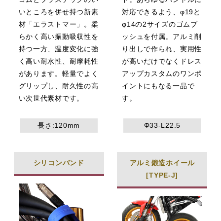
いところを併せ持つ新素
対応できるよう、φ19と
材「エラストマー」。柔
φ14の2サイズのゴムブ
らかく高い振動吸収性を
ッシュを付属。アルミ削
持つ一方、温度変化に強
り出しで作られ、実用性
く高い耐水性、耐摩耗性
が高いだけでなくドレス
があります。軽量でよく
アップカスタムのワンポ
グリップし、耐久性の高
イントにもなる一品で
い次世代素材です。
す。
長さ:120mm
Φ33-L22.5
シリコンバンド
アルミ鍛造ホイール
[TYPE-J]