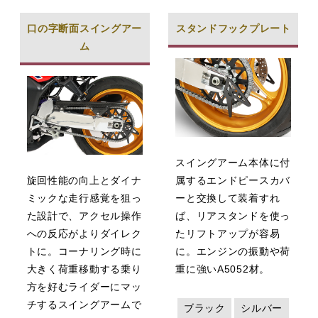
口の字断面スイングアー
スタンドフックプレート
ム
スイングアーム本体に付
旋回性能の向上とダイナ
属するエンドピースカバ
ミックな走行感覚を狙っ
ーと交換して装着すれ
た設計で、アクセル操作
ば、リアスタンドを使っ
への反応がよりダイレク
たリフトアップが容易
トに。コーナリング時に
に。エンジンの振動や荷
大きく荷重移動する乗り
重に強いA5052材。
方を好むライダーにマッ
チするスイングアームで
ブラック
シルバー