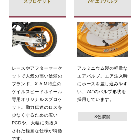
スプロケット
74°エアバルブ
レースやアフターマーケ
アルミニウム製の軽量な
ットで人気の高い信頼の
エアバルブ。エア注入時
ブランド、X.A.M特注の
にホースを差し込みやす
ゲイルスピードホイール
い、74°のバルブ形状を
専用オリジナルスプロケ
採用しています。
ット。動力伝達のロスを
少なくするための広い
3色展開
PCDや、大幅に肉抜き
された軽量な仕様が特徴
です。