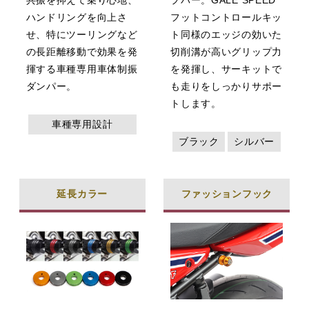
共振を抑えて乗り心地、
プバー。GALE SPEED
ハンドリングを向上さ
フットコントロールキッ
せ、特にツーリングなど
ト同様のエッジの効いた
の長距離移動で効果を発
切削溝が高いグリップ力
揮する車種専用車体制振
を発揮し、サーキットで
ダンパー。
も走りをしっかりサポー
トします。
車種専用設計
ブラック
シルバー
延長カラー
ファッションフック