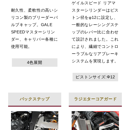
ゲイルスピード リアマ
耐久性、柔軟性の高いシ
スターシリンダーはピス
リコン製のブリーダーバ
トン径をφ12に設定し、
ルブキャップ。GALE
一般的なレーシングステ
SPEEDマスターシリン
ップのレバー比に合わせ
ダー、キャリパー各種に
て設計されました。これ
使用可能。
により、繊細でコントロ
ーラブルなリアブレーキ
システムを実現します。
4色展開
ピストンサイズ:Φ12
バックステップ
ラジエターコアガード