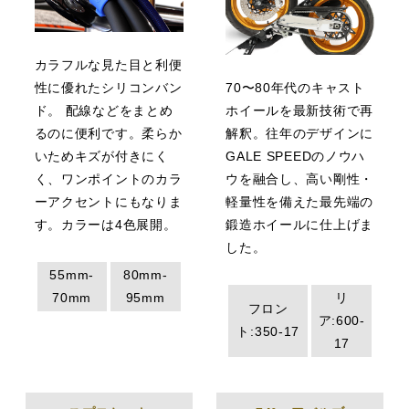
カラフルな見た目と利便
性に優れたシリコンバン
70〜80年代のキャスト
ド。 配線などをまとめ
ホイールを最新技術で再
るのに便利です。柔らか
解釈。往年のデザインに
いためキズが付きにく
GALE SPEEDのノウハ
く、ワンポイントのカラ
ウを融合し、高い剛性・
ーアクセントにもなりま
軽量性を備えた最先端の
す。カラーは4色展開。
鍛造ホイールに仕上げま
した。
55mm-
80mm-
70mm
95mm
リ
フロン
ア:600-
ト:350-17
17