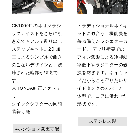
CB1000F のネオクラシ
トラディショナルネイキ
ックテイストをさらに引
ッドに似合う、機能美を
き立てるアルミ削り出し
兼ね備えたラジエターガ
ステップキット。2D 加
ード。 デブリ衝突での
工によるシンプルで飽き
フィン変形による冷却効
のこないデザインと、洗
率低下やラジエターの破
練された輪郭が特徴で
損を防ぎます。ネイキッ
す。
ドだからこそ守りたいサ
※HONDA純正アクセサ
イドタンクのカバーと一
リ
体型で、コアに沿わせた
クイックシフターの同時
形状です。
装着可能
ステンレス製
4ポジション変更可能