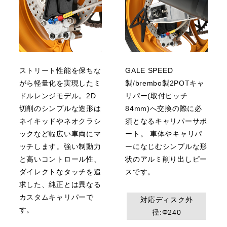
ストリート性能を保ちな
GALE SPEED
がら軽量化を実現したミ
製/brembo製2POTキャ
ドルレンジモデル。2D
リパー(取付ピッチ
切削のシンプルな造形は
84mm)へ交換の際に必
ネイキッドやネオクラシ
須となるキャリパーサポ
ックなど幅広い車両にマ
ート。 車体やキャリパ
ッチします。強い制動力
ーになじむシンプルな形
と高いコントロール性、
状のアルミ削り出しピー
ダイレクトなタッチを追
スです。
求した、純正とは異なる
カスタムキャリパーで
対応ディスク外
す。
径:Φ240