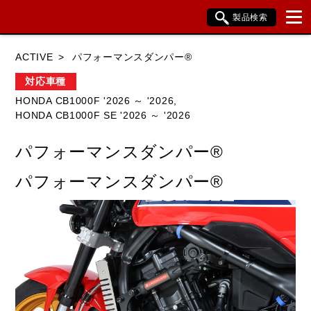
製品検索
ブランド内検索
ACTIVE
パフォーマンスダンパー®
車種検索
アイテム検索
品番検索
対応車種
HONDA CB1000F '2026 ～ '2026,
HONDA CB1000F SE '2026 ～ '2026
HONDA
YAMAHA
SUZUKI
パフォーマンスダンパー®
KAWASAKI
BMW
DUCATI
パフォーマンスダンパー®
HARLEY DAVIDSON
KTM
TRIUMPH
閉じる