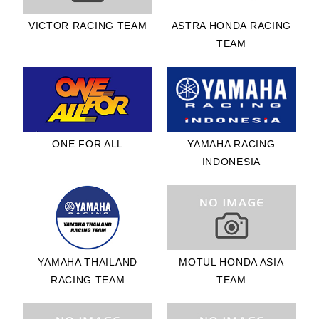
10位 WAHYU
NUGROHO選
VICTOR RACING TEAM
ASTRA HONDA RACING
手/YAMAHA
TEAM
RACING
INDONESIA
12位
MUHAMMAD
FAEROZI
ONE FOR ALL
YAMAHA RACING
TOREQOTTUL
INDONESIA
L選手/YAMAHA
RACING
INDONESIA
13位
MUHAMMAD
YAMAHA THAILAND
MOTUL HONDA ASIA
HELMI AZMAN
RACING TEAM
TEAM
選手/IDEMITSU
HONDA