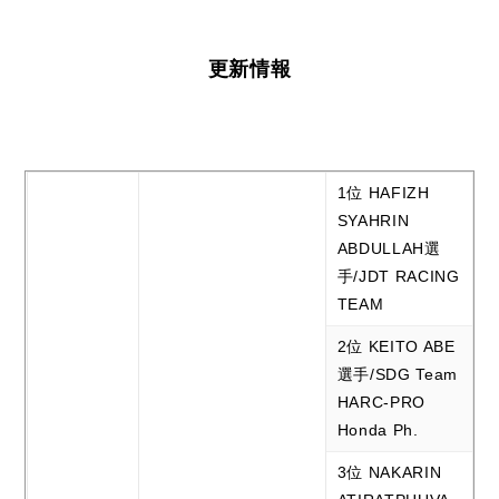
更新情報
1位 HAFIZH
SYAHRIN
ABDULLAH選
手/JDT RACING
TEAM
2位 KEITO ABE
選手/SDG Team
HARC-PRO
Honda Ph.
3位 NAKARIN