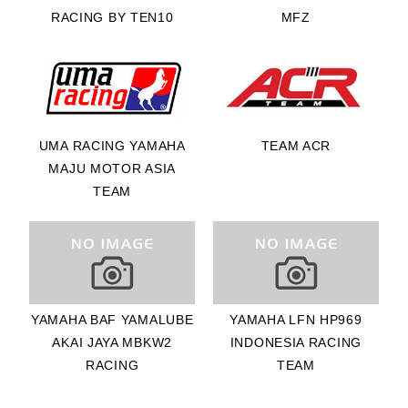
1位 HIROKI
RACING BY TEN10
MFZ
ONO選
手/HONDA
RACING
VIETNAM
TEAM
UMA RACING YAMAHA
TEAM ACR
2位 IRFAN
MAJU MOTOR ASIA
ARDIANSYAH選
TEAM
手/ASTRA
HONDA
RACING TEAM
3位 CANDRA H
選手/YAMAHA
YAMAHA BAF YAMALUBE
YAMAHA LFN HP969
RACING
AKAI JAYA MBKW2
INDONESIA RACING
INDONESIA
RACING
TEAM
4位 RIICHI