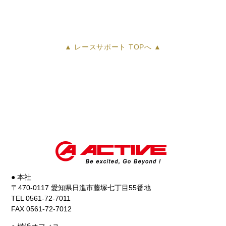
TAKAHIRA選
手/TIAN YU
ASIA RACING
MFZ
▲ レースサポート TOPへ ▲
5位
MUHAMMAD
FADHIL
MUSYAVI選
手/YAMAHA
RACING
INDONESIA
6位 KRITTAPAT
KEANKUM選
● 本社
手/YAMAHA
〒470-0117 愛知県日進市藤塚七丁目55番地
THAILAND
TEL 0561-72-7011
RACING TEAM
FAX 0561-72-7012
7位 FAHMI