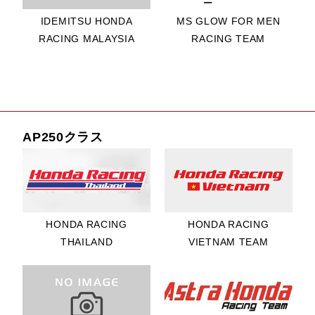
KYLE PAZ選
IDEMITSU HONDA
MS GLOW FOR MEN
手/HONG
RACING MALAYSIA
RACING TEAM
LEONG
YAMAHA
RACING
8位 KHAIRUL
IDHAM PAWI選
AP250クラス
手/IDEMITSU
HONDA
RACING
MALAYSIA
FIM アジアロードレ
9位 KITSADA
HONDA RACING
HONDA RACING
ース選手権 第3戦 in
TANACHOT選
THAILAND
VIETNAM TEAM
モビリティリゾートも
手/HONDA
てぎ SS600クラス
RACING
RACE2
THAILAND