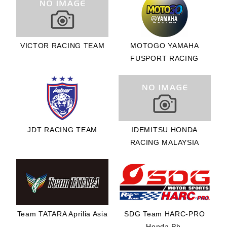
てぎ ASB1000クラス
WATANABE選
RACE2
手/Team
TATARA Aprilia
VICTOR RACING TEAM
MOTOGO YAMAHA
Asia
FUSPORT RACING
10位 LACHLAN
EPIS選
手/SWIFT
GROW RACING
TEAM
JDT RACING TEAM
IDEMITSU HONDA
11位 JOE
RACING MALAYSIA
FRANCIS選
手/VICTOR
RACING TEAM
12位 SHOGO
KAWASAKI選
Team TATARA Aprilia Asia
SDG Team HARC-PRO
手/Team
Honda Ph.