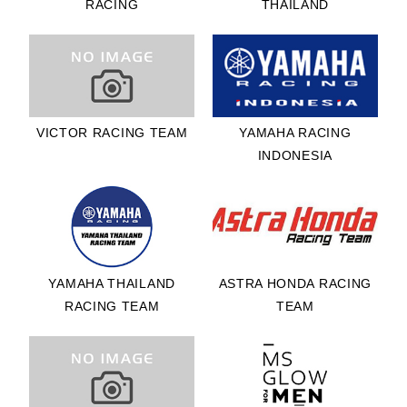
RACING
THAILAND
選手/HONDA
RACING
THAILAND
4位 HERJUN
ATNA FIRDAUS
VICTOR RACING TEAM
YAMAHA RACING
選手/ASTRA
INDONESIA
HONDA
RACING TEAM
6位 KASMA
DANIEL
KASMAYUDIN
YAMAHA THAILAND
ASTRA HONDA RACING
選手/HONG
RACING TEAM
TEAM
LEONG
YAMAHA
RACING
7位 MCKINLEY