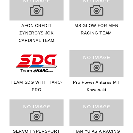
RACING
MALAYSIA
14位 DIMAS
AEON CREDIT
MS GLOW FOR MEN
EKKY
ZYNERGYS JQK
RACING TEAM
PRATAMA選
CARDINAL TEAM
手/MS GLOW
FOR MEN
RACING TEAM
15位 MD IZAM
IKMAL選
TEAM SDG WITH HARC-
Pro Power Antares MT
手/VICTOR
PRO
Kawasaki
RACING TEAM
16位 ZHAO
TIANHAO選
手/VICTOR
RACING TEAM
SERVO HYPERSPORT
TIAN YU ASIA RACING