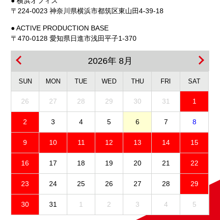
● 横浜オフィス
BASAM選
〒224-0023 神奈川県横浜市都筑区東山田4-39-18
手/YAMAHA
● ACTIVE PRODUCTION BASE
LFN HP969
〒470-0128 愛知県日進市浅田平子1-370
INDONESIA
RACING TEAM
2026年 8月
9位 RHEZA
SUN
MON
TUE
WED
THU
FRI
SAT
DANICA
26
27
28
29
30
31
1
AHRENS選
手/ASTRA
2
3
4
5
6
7
8
HONDA
RACING TEAM
9
10
11
12
13
14
15
10位 GALANG
16
17
18
19
20
21
22
HENDRA
PRATAMA選
23
24
25
26
27
28
29
手/YAMAHA
30
31
1
2
3
4
5
BAF
YAMALUBE