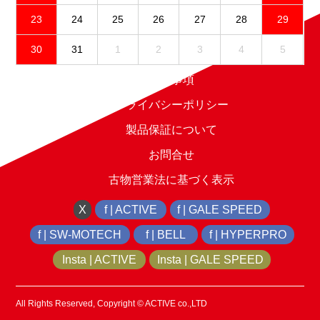
23
24
25
26
27
28
29
30
31
1
2
3
4
5
免責事項
プライバシーポリシー
製品保証について
お問合せ
古物営業法に基づく表示
X
f | ACTIVE
f | GALE SPEED
f | SW-MOTECH
f | BELL
f | HYPERPRO
Insta | ACTIVE
Insta | GALE SPEED
All Rights Reserved, Copyright © ACTIVE co.,LTD