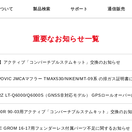
について
製品検索
サポート
通信販売
サポート
お問い合わせ
用品店情報
カタログ正誤表
重要なお知らせ一覧
】アクティブ「コンバーチブルステムキット」交換のお知らせ
POVIC JMCAマフラー TMAX530/NIKEN/MT-09系 の排ガス証明
RZ LT-Q6000/Q6000S（GNSS非対応モデル） GPSロールオー
900R 90-03用アクティブ「コンバーチブルステムキット」交換のお
IVE GROM 16-17用フェンダーレス付属パーツ不足に関するお知らせ