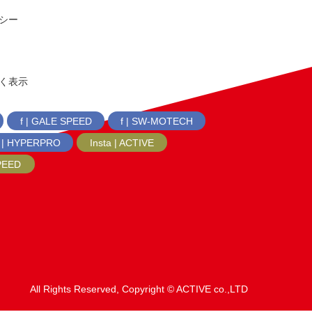
シー
く表示
f | GALE SPEED
f | SW-MOTECH
f | HYPERPRO
Insta | ACTIVE
SPEED
All Rights Reserved, Copyright © ACTIVE co.,LTD