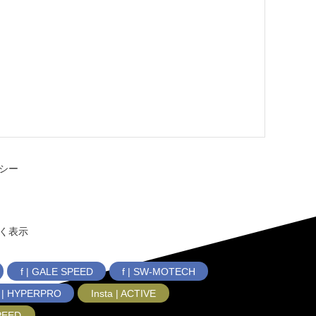
シー
く表示
f | GALE SPEED
f | SW-MOTECH
f | HYPERPRO
Insta | ACTIVE
SPEED