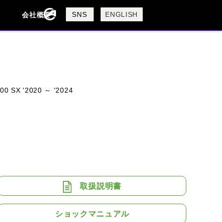
製品検索
SNS
ENGLISH
会社概要
会社概要
採用情報
検索
00 SX '2020 ～ '2024
BUELL
CAGIVA
DUCATI
USTA
ROYAL ENFIELD
取扱説明書
ショックマニュアル