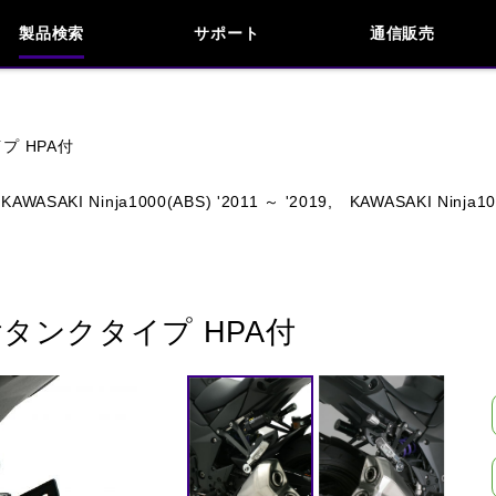
製品検索
サポート
通信販売
お問い合わせ
よくあるご質問
検索
車種検索
アイテム検索
品番
プ HPA付
KAWASAKI Ninja1000(ABS) '2011 ～ '2019,
KAWASAKI Ninja10
KAWASAKI
APRILIA
BENELLI
BMW
INDIAN
KTM
MOTO GUZZI
MV AG
タンクタイプ HPA付
閉じる